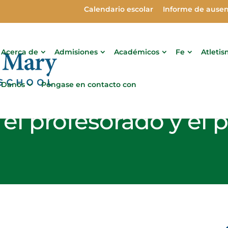
Calendario escolar
Informe de ausen
Acerca de
Admisiones
Académicos
Fe
Atleti
Danos
Póngase en contacto con
el profesorado y el 