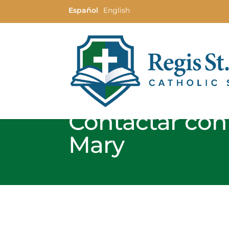
Español
English
Contactar con 
Mary