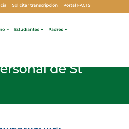
cia
Solicitar transcripción
Portal FACTS
smo
Estudiantes
Padres
personal de St